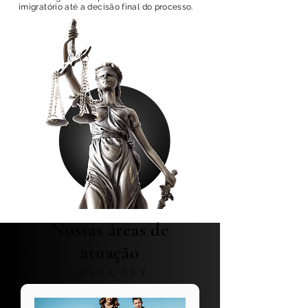
imigratório até a decisão final do processo.
Nossas áreas de
atuação
SOLUÇÕES