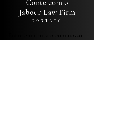
Conte com o
Jabour Law Firm
CONTATO
Entre em contato com nosso
time especializado agora
mesmo.
Preencha os campos abaixo e nossos
especialistas irão entrar em contato com
você para solucionar seus problemas!